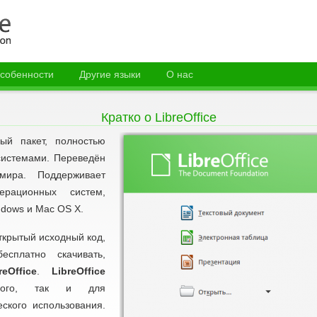
собенности
Другие языки
О нас
Кратко о LibreOffice
 пакет, полностью
системами. Переведён
ира. Поддерживает
ерационных систем,
ndows и Mac OS X.
ткрытый исходный код,
есплатно скачивать,
reOffice
.
LibreOffice
ного, так и для
ского использования.