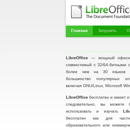
Главная
Загрузить
О
LibreOffice
— мощный офисный
совместимый с 32/64-битными 
более чем на 30 языков м
большинство популярных оп
включая GNU/Linux, Microsoft Wi
LibreOffice
бесплатен и имеет о
следовательно, вы можете б
использовать и изучать
Lib
бесплатен как для част
образовательного или коммерче