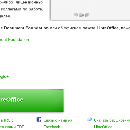
их-либо лицензионных
 коллегами по работе,
далее.
e Document Foundation
или об офисном пакете
LibreOffice
, пож
ent Foundation
n
ogle+
reOffice
 в IRC с
Связь с нами на
Скачать расширени
стниками TDF
Facebook
LibreOffice